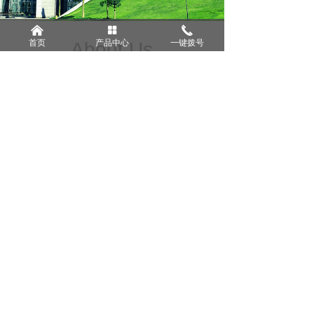
낀
넒
끅
首页
产品中心
一键拨号
About Us
——
公司简介
——
吉林中环新能源科技有限公司是由四川中
环创联科技有限公司和吉林冠创科技有限公司联
合打造的一家集研发、设计、生产、销售、服务
于一体的企业，公司致力于为新能源应用和节能
减排提供整体的技术与产品解决方案，在电动汽
车充 电方案及充电设施建设方面拥有广泛的技术
研究及经验积累，是一家具有高成长性和巨大发
展空间的新兴能源企业……
查看更多>>
News